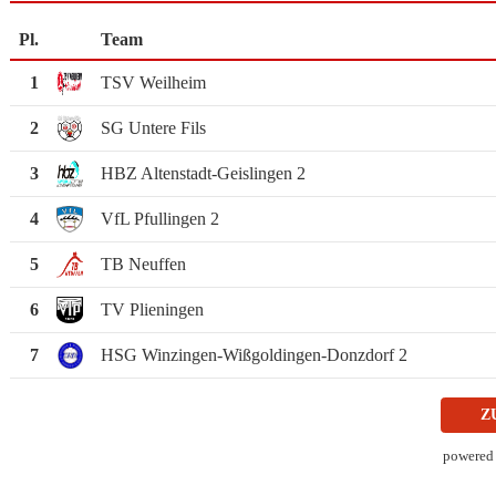
Pl.
Team
1
TSV Weilheim
2
SG Untere Fils
3
HBZ Altenstadt-Geislingen 2
4
VfL Pfullingen 2
5
TB Neuffen
6
TV Plieningen
7
HSG Winzingen-Wißgoldingen-Donzdorf 2
Z
powered