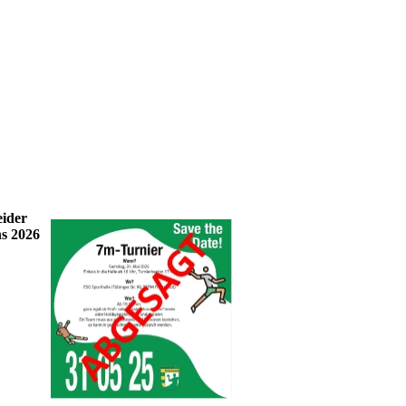
eider
ns 2026