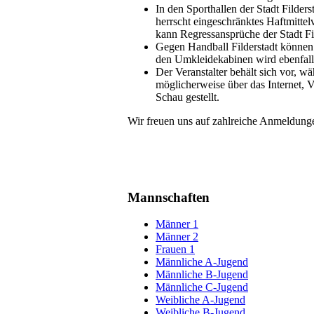
In den Sporthallen der Stadt Filde
herrscht eingeschränktes Haftmittel
kann Regressansprüche der Stadt Fi
Gegen Handball Filderstadt können 
den Umkleidekabinen wird ebenfal
Der Veranstalter behält sich vor, 
möglicherweise über das Internet, 
Schau gestellt.
Wir freuen uns auf zahlreiche Anmeldun
Mannschaften
Männer 1
Männer 2
Frauen 1
Männliche A-Jugend
Männliche B-Jugend
Männliche C-Jugend
Weibliche A-Jugend
Weibliche B-Jugend