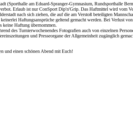
rstadt (Sporthalle am Eduard-Spranger-Gymnasium, Rundsporthalle Bern
verbot. Erlaub ist nur ConSport Dip'n'Grip. Das Haftmittel wird vom Ve
lderstadt nach sich ziehen, die auf die am Verstoß beteiligten Mannsch
keinerlei Haftungsansprüche geltend gemacht werden. Bei Verlust von
ls keine Haftung übernommen.
während des Turnierwochenendes Fotografien auch von einzelnen Persone
Vereinszeitungen und Presseorgane der Allgemeinheit zugänglich gemach
gen und einen schönen Abend mit Euch!