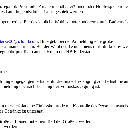
ganz egal ob Profi- oder Amateurhandballer*innen oder Hobbyspielerinn
 es kann in gemischten Teams gespielt werden.
uppenmodus, Für das leibliche Wohl ist unter anderem durch Barbetrieb
starke06@icloud.com
. Bitte gebt bei der Anmeldung eine grobe
Teamnamen mit an. Bei der Wahl des Teamnamens dürft ihr kreativ we
degebühr pro Team an das Konto der HB Filderstadt:
ame
dung eingegangen, erhaltet ihr die finale Bestätigung zur Teilnahme a
Anmeldung erst nach Leistung der Vorauskasse gültig ist.
ren, es erfolgt eine Einlasskontrolle mit Kontrolle des Personalauswei
r Getränke ist untersagt
Größe 3, Frauen mit einem Ball der Größe 2 werfen
hlt werden