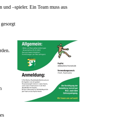
en und –spieler. Ein Team muss aus
 gesorgt
rden.
m
ses