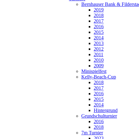
Bernhauser Bank & Fildersta
2019
2018
2017
2016
2015
2014
2013
2012
2011
2010
2009
Minispielfest
Kelly-Beach-Cup
2018
2017
2016
2015
2014
Hintergrund
Grundschulturnier
2016
2018
7m Turnier
2023