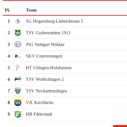
Pl.
Team
1
SG Hegensberg-Liebersbronn 2
2
TSV Grabenstetten 1913
3
JSG Stuttgart Waldau
4
SKV Unterensingen
5
HT Uhingen-Holzhausen
6
TSV Wolfschlugen 2
7
TSV Neckartenzlingen
8
VfL Kirchheim
9
HB Filderstadt